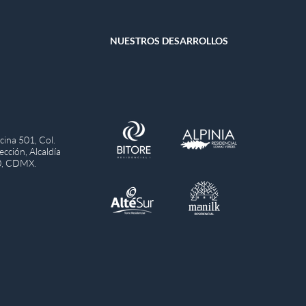
NUESTROS DESARROLLOS
ina 501, Col.
cción, Alcaldía
0, CDMX.