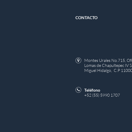
CONTACTO
Montes Urales No.715, Ofic
Lomas de Chapultepec IV Se
Miguel Hidalgo, C.P 1100
Teléfono
+52 (55) 5990 1707