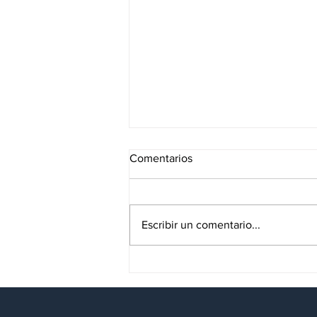
Comentarios
Escribir un comentario...
El minimalismo arquitectónico
como tendencia para los
departamentos en CDMX