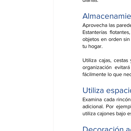
diarias.
Almacenamien
Aprovecha las parede
Estanterías flotant
objetos en orden sin
tu hogar.
Utiliza cajas, cest
organización evitar
fácilmente lo que nec
Utiliza espa
Examina cada rincón
adicional. Por ejem
utiliza cajones bajo 
Decoración 